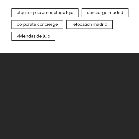
alquiler piso amueblado lujo
concierge madrid
corporate concierge
relocation madrid
viviendas de lujo